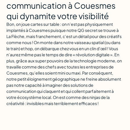
communication à Couesmes
qui dynamite votre visibilité
Bon, on joue cartes sur table : on n’est pas physiquement
implantés à Couesmes puisque notre QG secret se trouve à
La Flèche, mais franchement, c’est un détail pour des créatifs
comme nous ! On monte dans notre vaisseau spatial (ou dans
le train) et hop, on débarque chez vous en un clin d’œil ! Vous
n’aurez même pas le temps de dire « révolution digitale ». En
plus, grâce aux super pouvoirs de la technologie moderne, on
travaille comme des chefs avec toutes les entreprises de
Couesmes, qu’elles soient mini ou maxi. Par conséquent,
notre petit éloignement géographique ne freine absolument
pas notre capacité à imaginer des solutions de
communication qui claquent et qui collent parfaitement à
votre écosystème local. On est comme des ninjas de la
créativité : invisibles mais terriblement efficaces !