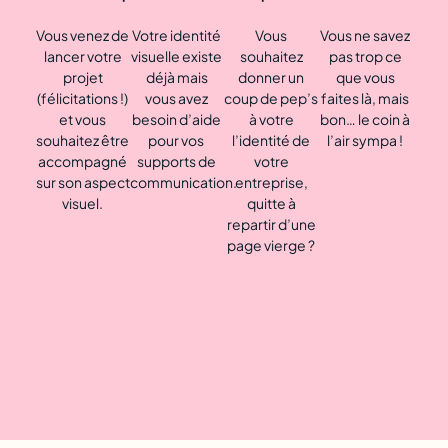
Vous venez de
Votre identité
Vous
Vous ne savez
lancer votre
visuelle existe
souhaitez
pas trop ce
projet
déjà mais
donner un
que vous
(félicitations !)
vous avez
coup de pep’s
faites là, mais
et vous
besoin d’aide
à votre
bon… le coin à
souhaitez être
pour vos
l’identité de
l’air sympa !
accompagné
supports de
votre
sur son aspect
communication.
entreprise,
visuel.
quitte à
repartir d’une
page vierge ?