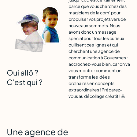
parce que vous cherchez des
magiciens de la com’ pour
propulser vos projets vers de
nouveaux sommets. Nous
avons donc un message
spécial pour tous les curieux
qui lisent ces lignes et qui
cherchent une agence de
communication à Couesmes :
accrochez-vous bien, car on va
vous montrer comment on
Oui allô ?
transforme les idées
C’est qui ?
ordinaires en concepts
extraordinaires ! Préparez-
vous au décollage créatif ! 💪
Une agence de