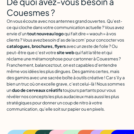
De quoi avez-vous besoin à
Couesmes ?
On vous écoute avec nos antennes grand ouvertes. Qu’est-
ce qui cloche dans votre communication actuelle ? Vous avez
envie d’un
tout nouveau logo
qui fait dire « waouh » à vos
clients ? Vous avez besoin d’as de la com’ pour concocter vos
catalogues, brochures, flyers
avec un zeste de folie ? Ou
peut-être que c’est votre
site web
qui fait la tête et qui
réclame une métamorphose pour cartonner à Couesmes ?
Franchement, balancez tout, on est capables d’entendre
même vos idées les plus dingues. Des gamins certes, mais
des gamins avec une sacrée boîte à outils créative ! Car s’il y a
bien un truc où on excelle grave, c’est celui-là ! Nous sommes
un
duo de cerveaux créatifs
toujours partants pour vous
révéler nos concepts les plus audacieux mais aussi les plus
stratégiques pour donner un coup de nitro à votre
communication, qu’elle soit sur papier ou en pixels.