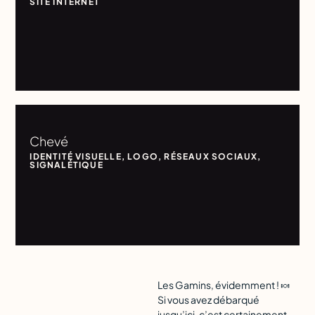
SITE INTERNET
Chevé
IDENTITÉ VISUELLE
,
LOGO
,
RÉSEAUX SOCIAUX
,
SIGNALÉTIQUE
Les Gamins, évidemment ! 🍬
Si vous avez débarqué
jusqu’ici, c’est certainement