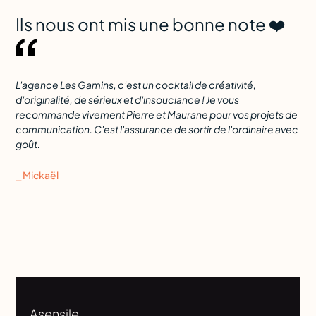
Ils nous ont mis une bonne note ❤️
L'agence Les Gamins, c'est un cocktail de créativité,
Dès
d'originalité, de sérieux et d'insouciance ! Je vous
con
recommande vivement Pierre et Maurane pour vos projets de
êtr
communication. C'est l'assurance de sortir de l'ordinaire avec
pre
goût.
yeu
⎯ Mickaël
⎯ J
Asensile