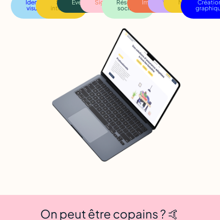
Identité
Site
Événementiel
Signalétique
Réseaux
Impression
Vidéo
Naming
Créatio
visuelle
internet
sociaux
graphiq
On peut être copains ? 🤙