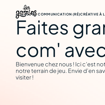
AGENCE DE COMMUNICATION (RÉ)CRÉATIVE À 
Faites gra
La Chapelle
com' avec
Bienvenue chez nous ! Ici c’est no
notre terrain de jeu. Envie d’en sav
visiter !