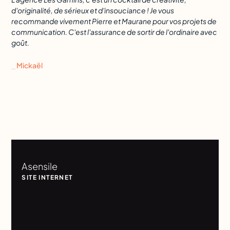
d'originalité, de sérieux et d'insouciance ! Je vous
con
recommande vivement Pierre et Maurane pour vos projets de
êtr
communication. C'est l'assurance de sortir de l'ordinaire avec
pre
goût.
yeu
⎯ Mickaël
⎯ J
Asensile
SITE INTERNET