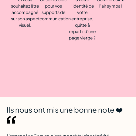
souhaitez être
pour vos
l’identité de
l’air sympa !
accompagné
supports de
votre
sur son aspect
communication.
entreprise,
visuel.
quitte à
repartir d’une
page vierge ?
Ils nous ont mis une bonne note ❤️
L'agence Les Gamins, c'est un cocktail de créativité,
Dès