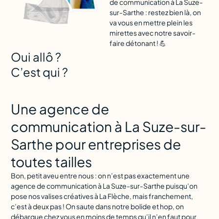
de communication à La Suze-
sur-Sarthe : restez bien là, on
va vous en mettre plein les
mirettes avec notre savoir-
faire détonant ! 💪
Oui allô ?
C’est qui ?
Une agence de
communication à La Suze-sur-
Sarthe pour entreprises de
toutes tailles
Bon, petit aveu entre nous : on n’est pas exactement une
agence de communication à La Suze-sur-Sarthe puisqu’on
pose nos valises créatives à La Flèche, mais franchement,
c’est à deux pas ! On saute dans notre bolide et hop, on
débarque chez vous en moins de temps qu’il n’en faut pour