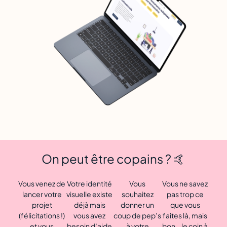
On peut être copains ? 🤙
Vous venez de
Votre identité
Vous
Vous ne savez
lancer votre
visuelle existe
souhaitez
pas trop ce
projet
déjà mais
donner un
que vous
(félicitations !)
vous avez
coup de pep’s
faites là, mais
et vous
besoin d’aide
à votre
bon… le coin à