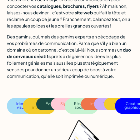
concocter vos
catalogues, brochures, flyers
? Ah mais non,
laissez-nous deviner… c’est votre
site web
qui fait la tête et
réclame un coup de jeune ? Franchement, balancez tout, on a
les épaules solides et les oreilles grandes ouvertes !
Des gamins, oui, mais des gamins experts en décodage de
vos problèmes de communication. Parce que s’il y a bien un
domaine où on cartonne, c’est celui-là ! Nous sommes un
duo
de cerveaux créatifs
prêts à dégainer nos idées les plus
follement géniales mais aussi les plus stratégiquement
sensées pour donner un sérieux coup de boost à votre
communication, qu’elle soit imprimée ou numérique.
Identité
Site
Événementiel
Signalétique
Réseaux
Impression
Vidéo
Naming
Créatio
visuelle
internet
sociaux
graphiq