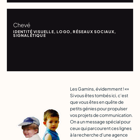
Chevé
IDENTITÉ VISUELLE
,
LOGO
,
RÉSEAUX SOCIAUX
,
SIGNALÉTIQUE
Les Gamins, évidemment ! 🍬
Si vous êtes tombés ici, c’est
que vous êtes en quête de
petits génies pour propulser
vos projets de communication.
On a un message spécial pour
ceux qui parcourent ces lignes
à la recherche d’une agence