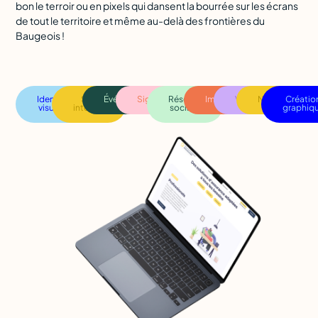
bon le terroir ou en pixels qui dansent la bourrée sur les écrans
de tout le territoire et même au-delà des frontières du
Baugeois !
Identité
Site
Événementiel
Signalétique
Réseaux
Impression
Vidéo
Naming
Créatio
visuelle
internet
sociaux
graphiq