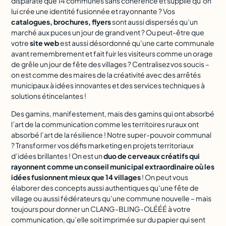
disparate que 14 communes sans cohérence et supplie qu’on
lui crée une identité fusionnée et rayonnante ? Vos
catalogues, brochures, flyers
sont aussi dispersés qu’un
marché aux puces un jour de grand vent ? Ou peut-être que
votre
site web
est aussi désordonné qu’une carte communale
avant remembrement et fait fuir les visiteurs comme un orage
de grêle un jour de fête des villages ? Centralisez vos soucis –
on est comme des maires de la créativité avec des arrêtés
municipaux à idées innovantes et des services techniques à
solutions étincelantes !
Des gamins, manifestement, mais des gamins qui ont absorbé
l’art de la communication comme les territoires ruraux ont
absorbé l’art de la résilience ! Notre super-pouvoir communal
? Transformer vos défis marketing en projets territoriaux
d’idées brillantes ! On est un
duo de cerveaux créatifs qui
rayonnent comme un conseil municipal extraordinaire où les
idées fusionnent mieux que 14 villages
! On peut vous
élaborer des concepts aussi authentiques qu’une fête de
village ou aussi fédérateurs qu’une commune nouvelle – mais
toujours pour donner un CLANG-BLING-OLÉÉÉ à votre
communication, qu’elle soit imprimée sur du papier qui sent