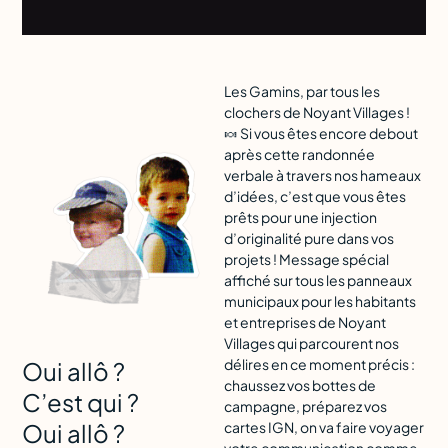
Les Gamins, par tous les
clochers de Noyant Villages !
🍬 Si vous êtes encore debout
après cette randonnée
verbale à travers nos hameaux
d’idées, c’est que vous êtes
prêts pour une injection
d’originalité pure dans vos
projets ! Message spécial
affiché sur tous les panneaux
municipaux pour les habitants
et entreprises de Noyant
Villages qui parcourent nos
délires en ce moment précis :
Oui allô ?
chaussez vos bottes de
C’est qui ?
campagne, préparez vos
cartes IGN, on va faire voyager
Oui allô ?
votre communication comme