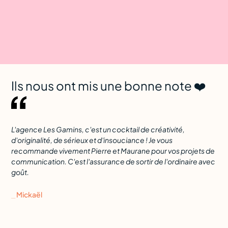
Ils nous ont mis une bonne note ❤️
L'agence Les Gamins, c'est un cocktail de créativité,
Dès
d'originalité, de sérieux et d'insouciance ! Je vous
con
recommande vivement Pierre et Maurane pour vos projets de
êtr
communication. C'est l'assurance de sortir de l'ordinaire avec
pre
goût.
yeu
⎯ Mickaël
⎯ J