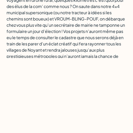
voyagent en drone rural, quelques kilomètres c’est quoi pour
des élus de la com’ comme nous ? On saute dans notre 4×4
municipal supersonique (ou notre tracteur à idées si les
chemins sont boueux) et VROUM-BLING-POUF, on débarque
chez vous plus vite qu’un secrétaire de mairie ne tamponne un
formulaire un jour d’élection ! Vos projets n’auront même pas
eu le temps de consulter le cadastre que nous serons déjà en
train de les parer d’un éclat créatif qui fera rayonner tous les
villages de Noyant et rendra jalouses jusqu’aux plus
prestigieuses métropoles qui n’auront jamais la chance de
connaître l’authenticité de 14 clochers réunis !