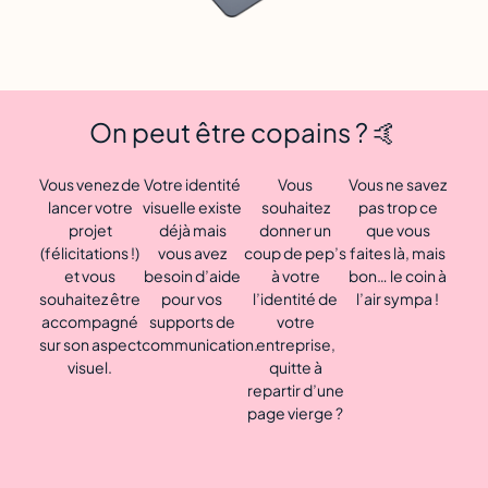
On peut être copains ? 🤙
Vous venez de
Votre identité
Vous
Vous ne savez
lancer votre
visuelle existe
souhaitez
pas trop ce
projet
déjà mais
donner un
que vous
(félicitations !)
vous avez
coup de pep’s
faites là, mais
et vous
besoin d’aide
à votre
bon… le coin à
souhaitez être
pour vos
l’identité de
l’air sympa !
accompagné
supports de
votre
sur son aspect
communication.
entreprise,
visuel.
quitte à
repartir d’une
page vierge ?