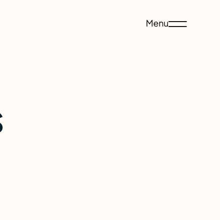
Menu
é
s