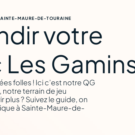
 SAINTE-MAURE-DE-TOURAINE
ndir votre
re-de-Toura
 Les Gamin
es folles ! Ici c’est notre QG
 notre terrain de jeu
 plus ? Suivez le guide, on
unique à Sainte-Maure-de-